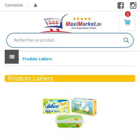
Connexion
0
PR
O
DU
IT(
S)
-
Home
Produits Laitiers
0
,
00
0
Produits Laitiers
DT