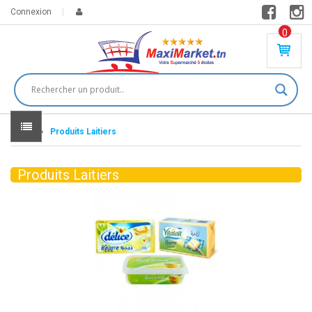
Connexion
0
PR
O
DU
IT(
S)
-
Home
Produits Laitiers
0
,
00
0
Produits Laitiers
DT