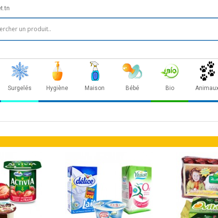
t.tn
Surgelés
Hygiène
Maison
Bébé
Bio
Animau