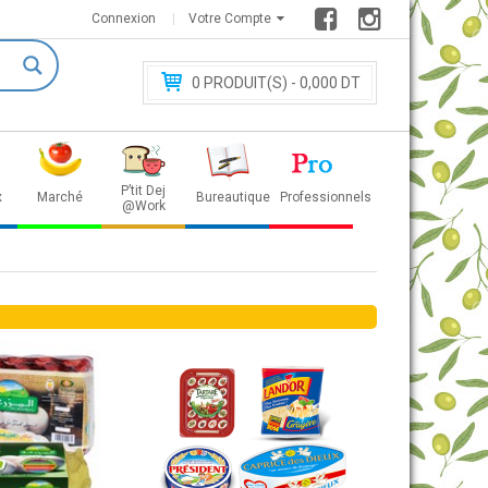
Connexion
Votre Compte
0
PRODUIT(S) - 0
,000 DT
P’tit Dej
x
Marché
Bureautique
Professionnels
@Work