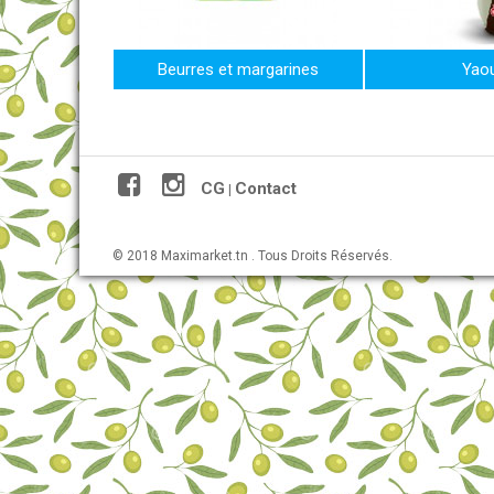
Beurres et margarines
Yaou
CG
Contact
|
© 2018 Maximarket.tn . Tous Droits Réservés.