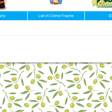
rts
Lait et Crème Fraiche
Œ