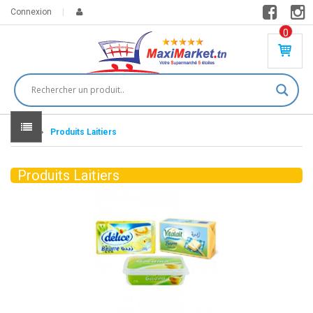
Connexion
0
PR
O
DU
IT(
S)
-
Home
Produits Laitiers
0
,
00
0
Produits Laitiers
DT