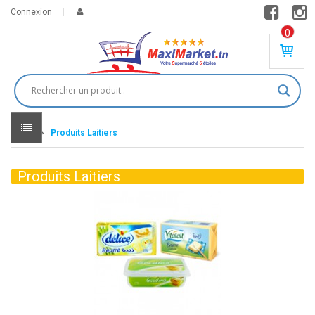
Connexion
0
PR
O
DU
IT(
S)
-
Home
Produits Laitiers
0
,
00
0
Produits Laitiers
DT