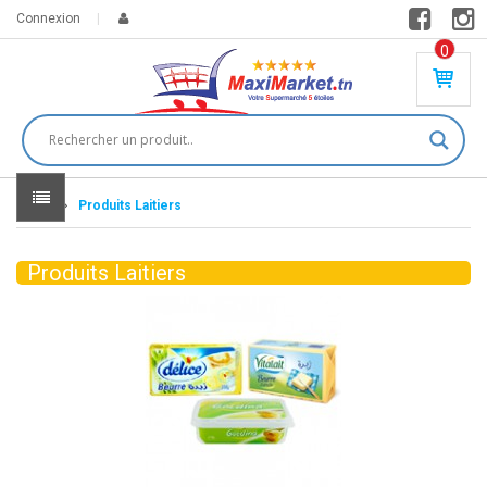
Connexion
0
PR
O
DU
IT(
S)
-
Home
Produits Laitiers
0
,
00
0
Produits Laitiers
DT