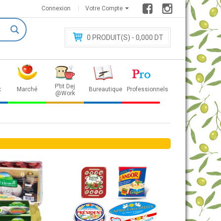
Connexion
Votre Compte
0
PRODUIT(S) - 0
,000 DT
P’tit Dej
x
Marché
Bureautique
Professionnels
@Work