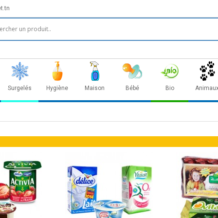
t.tn
Surgelés
Hygiène
Maison
Bébé
Bio
Animau