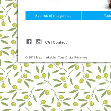
Beurres et margarines
Yaou
CG
Contact
|
© 2018 Maximarket.tn . Tous Droits Réservés.