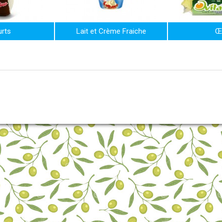
rts
Lait et Crème Fraiche
Œ