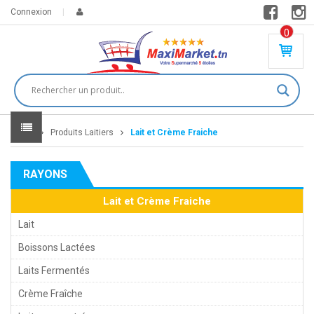
Connexion
0
PR
O
DU
IT(
S)
-
Home
Produits Laitiers
Lait et Crème Fraiche
0
,
00
0
RAYONS
DT
Lait et Crème Fraiche
Lait
Boissons Lactées
Laits Fermentés
Crème Fraîche