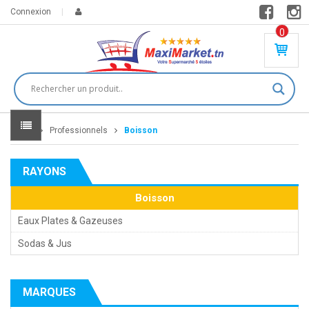
Connexion
0
PR
O
DU
IT(
S)
-
Home
Professionnels
Boisson
0
,
00
0
RAYONS
DT
Boisson
Eaux Plates & Gazeuses
Sodas & Jus
MARQUES