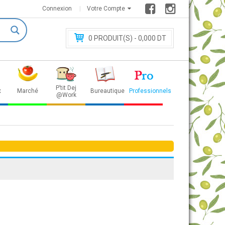
Connexion
Votre Compte
0
PRODUIT(S) - 0
,000 DT
P’tit Dej
x
Marché
Bureautique
Professionnels
@Work