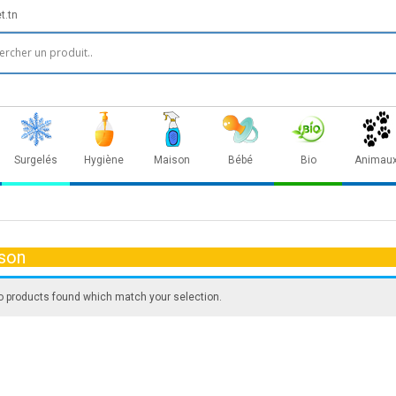
t.tn
Surgelés
Hygiène
Maison
Bébé
Bio
Animau
son
o products found which match your selection.