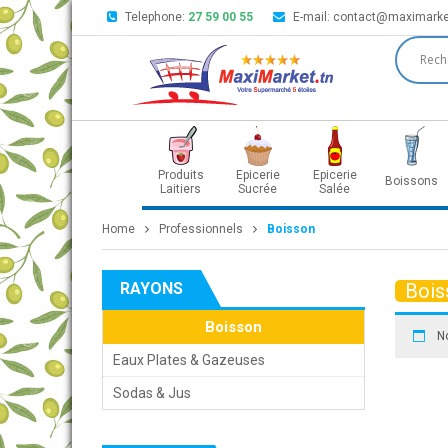
Telephone:
27 59 00 55
E-mail:
contact@maximarke
Produits
Epicerie
Epicerie
Boissons
Laitiers
Sucrée
Salée
Home
Professionnels
Boisson
RAYONS
Bois
Boisson
N
Eaux Plates & Gazeuses
Sodas & Jus