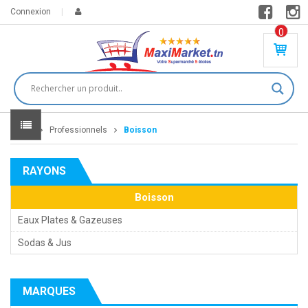
Connexion
0
PR
O
DU
IT(
S)
-
Home
Professionnels
Boisson
0
,
00
0
RAYONS
DT
Boisson
Eaux Plates & Gazeuses
Sodas & Jus
MARQUES