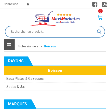
Connexion
0
PR
O
DU
IT(
S)
-
Home
Professionnels
Boisson
0
,
00
0
RAYONS
DT
Boisson
Eaux Plates & Gazeuses
Sodas & Jus
MARQUES