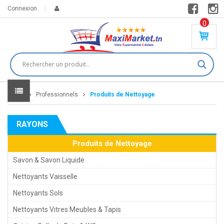
Connexion
0
PR
O
DU
IT(
S)
-
Home
Professionnels
Produits de Nettoyage
0
,
00
0
RAYONS
DT
Produits de Nettoyage
Savon & Savon Liquide
Nettoyants Vaisselle
Nettoyants Sols
Nettoyants Vitres Meubles & Tapis