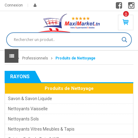
Connexion
0
PR
O
DU
IT(
S)
-
Home
Professionnels
Produits de Nettoyage
0
,
00
0
RAYONS
DT
Produits de Nettoyage
Savon & Savon Liquide
Nettoyants Vaisselle
Nettoyants Sols
Nettoyants Vitres Meubles & Tapis