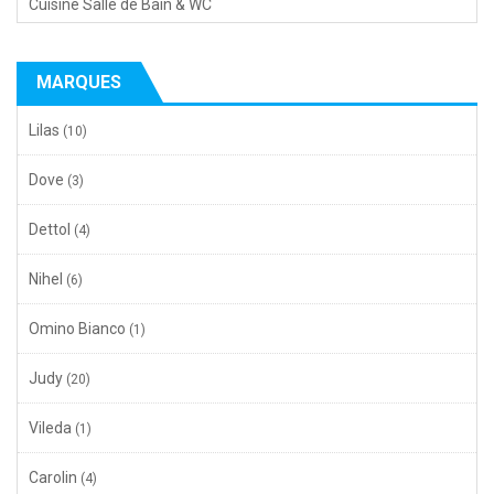
Cuisine Salle de Bain & WC
MARQUES
Lilas
(10)
Dove
(3)
Dettol
(4)
Nihel
(6)
Omino Bianco
(1)
Judy
(20)
Vileda
(1)
Carolin
(4)