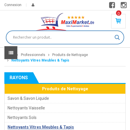
Connexion
0
PR
O
DU
IT(
S)
-
Home
Professionnels
Produits de Nettoyage
0
,
Nettoyants Vitres Meubles & Tapis
00
0
RAYONS
DT
Produits de Nettoyage
Savon & Savon Liquide
Nettoyants Vaisselle
Nettoyants Sols
Nettoyants Vitres Meubles & Tapis