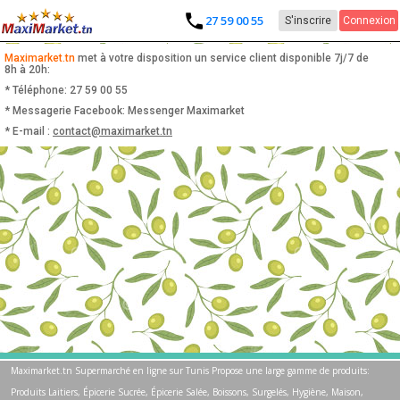
27 59 00 55
S'inscrire
Connexion
Maximarket.tn
met à votre disposition un service client disponible 7j/7 de
8h à 20h:
* Téléphone: 27 59 00 55
* Messagerie Facebook: Messenger Maximarket
* E-mail :
contact@maximarket.tn
Maximarket.tn Supermarché en ligne sur Tunis Propose une large gamme de produits:
Produits Laitiers, Épicerie Sucrée, Épicerie Salée, Boissons, Surgelés, Hygiène, Maison,