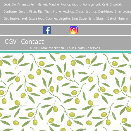
Bébé, Bio, Animaux,Fein Market, Marché, Promos, Yaourt, Fromage, Lait, Café, Chocolat,
Confiture, Biscuit, Pâtes, Riz, Thon, Huile, Ketchup, Chips, Eau, Jus, Dentifrices, Shampooin
Gel, Lessive, Javel, Essuie-tout, Couches, Lingette, Sans Sucre, Sans Gluten, Dettol, Nutella 
CGV
Contact
© 2018 Maximarket.tn . Tous Droits Réservés.