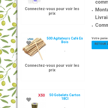
comm
Connectez-vous pour voir les
Mont
prix
Livra
Comma
500 Agitateurs Café En
Votre panie
Bois
RETOUR 
.
Connectez-vous pour voir les
prix
50 Gobelets Carton
18Cl
.