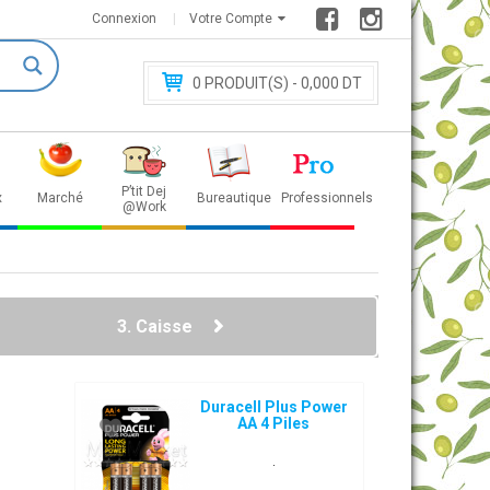
Connexion
Votre Compte
0
PRODUIT(S) - 0
,000 DT
P’tit Dej
x
Marché
Bureautique
Professionnels
@Work
3. Caisse
Duracell Plus Power
AA 4 Piles
.