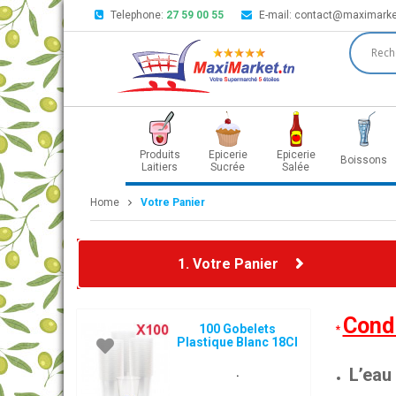
Telephone:
27 59 00 55
E-mail:
contact@maximarke
Produits
Epicerie
Epicerie
Boissons
Laitiers
Sucrée
Salée
Home
Votre Panier
1. Votre Panier
Condi
100 Gobelets
*
Plastique Blanc 18Cl
L’eau
.