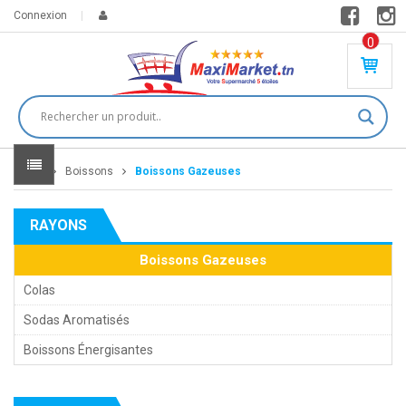
Connexion
0
PR
O
DU
IT(
S)
-
Home
Boissons
Boissons Gazeuses
0
,
00
0
RAYONS
DT
Boissons Gazeuses
Colas
Sodas Aromatisés
Boissons Énergisantes