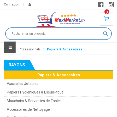
Connexion
0
PR
O
DU
IT(
S)
-
Home
Professionnels
Papiers & Accessoires
0
,
00
0
RAYONS
DT
Papiers & Accessoires
Vaisselles Jetables
Papiers Hygiéniques & Essuie-tout
Mouchoirs & Serviettes de Tables
Accessoires de Nettoyage