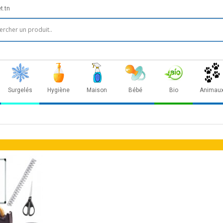
t.tn
Surgelés
Hygiène
Maison
Bébé
Bio
Animau