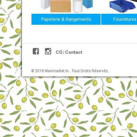
Papeterie & Rangements
Fournitures
CG
Contact
|
© 2018 Maximarket.tn . Tous Droits Réservés.