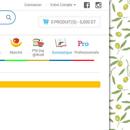
Connexion
Votre Compte
0
PRODUIT(S) - 0
,000 DT
P’tit Dej
x
Marché
Bureautique
Professionnels
@Work