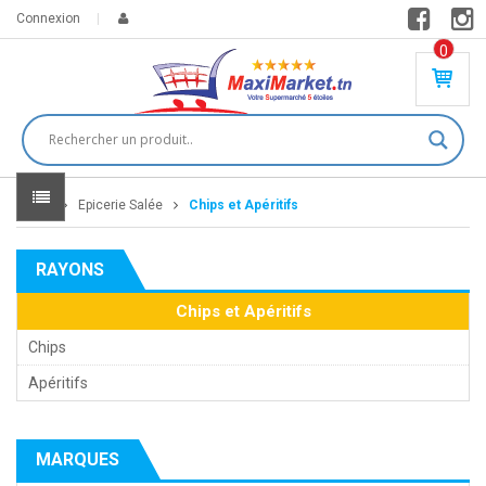
Connexion
0
PR
O
DU
IT(
S)
-
Home
Epicerie Salée
Chips et Apéritifs
0
,
00
0
RAYONS
DT
Chips et Apéritifs
Chips
Apéritifs
MARQUES