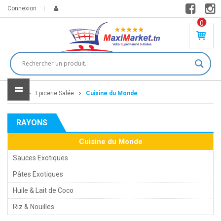
Connexion
0
PR
O
DU
IT(
S)
-
Home
Epicerie Salée
Cuisine du Monde
0
,
00
0
RAYONS
DT
Cuisine du Monde
Sauces Exotiques
Pâtes Exotiques
Huile & Lait de Coco
Riz & Nouilles