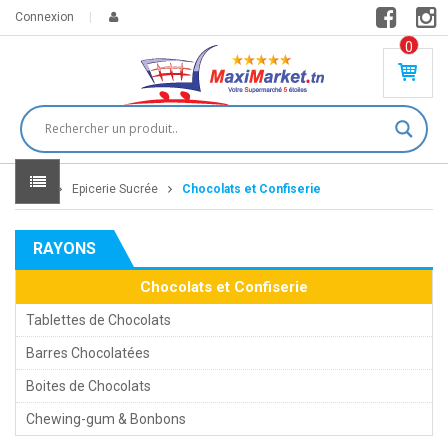
Connexion
0
PR
O
DU
IT(
S)
-
Home
Epicerie Sucrée
Chocolats et Confiserie
0
,
00
0
RAYONS
DT
Chocolats et Confiserie
Tablettes de Chocolats
Barres Chocolatées
Boites de Chocolats
Chewing-gum & Bonbons