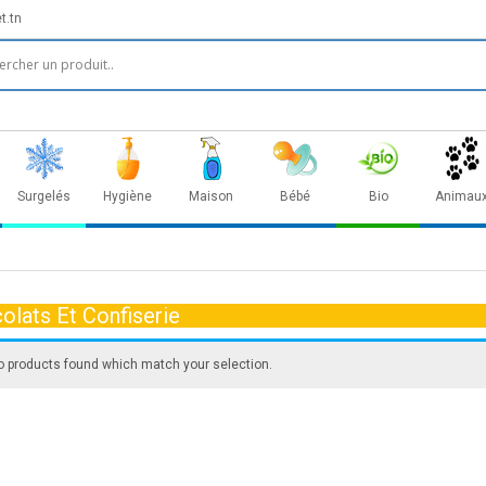
t.tn
Surgelés
Hygiène
Maison
Bébé
Bio
Animau
olats Et Confiserie
o products found which match your selection.