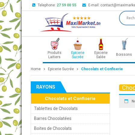
Telephone:
27 59 00 55
E-mail:
contact@maximarke
Produits
Epicerie
Epicerie
Boissons
Laitiers
Sucrée
Salée
Home
Epicerie Sucrée
Chocolats et Confiserie
RAYONS
Choc
Chocolats et Confiserie
N
Tablettes de Chocolats
Barres Chocolatées
Boites de Chocolats