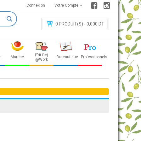
Connexion
Votre Compte
0
PRODUIT(S) - 0
,000 DT
P’tit Dej
x
Marché
Bureautique
Professionnels
@Work