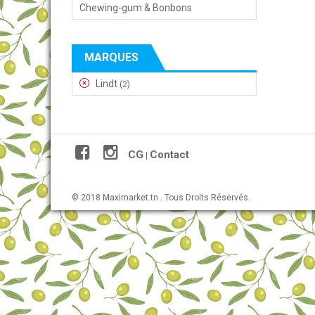
Chewing-gum & Bonbons
MARQUES
Lindt
(2)
CG
Contact
|
© 2018 Maximarket.tn . Tous Droits Réservés.