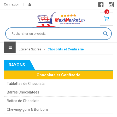
Connexion
0
PR
O
DU
IT(
S)
-
Home
Epicerie Sucrée
Chocolats et Confiserie
0
,
00
0
RAYONS
DT
Chocolats et Confiserie
Tablettes de Chocolats
Barres Chocolatées
Boites de Chocolats
Chewing-gum & Bonbons