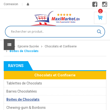
Connexion
0
PR
O
DU
IT(
S)
-
Home
Epicerie Sucrée
Chocolats et Confiserie
0
,
Boites de Chocolats
00
0
RAYONS
DT
Chocolats et Confiserie
Tablettes de Chocolats
Barres Chocolatées
Boites de Chocolats
Chewing-gum & Bonbons