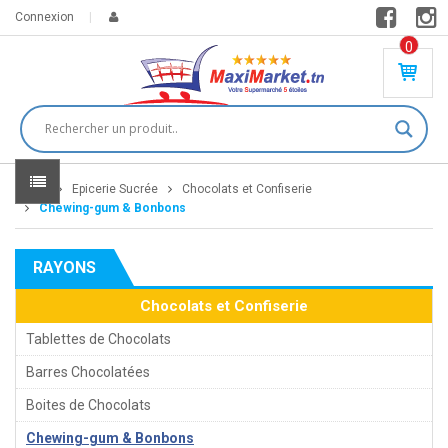
Connexion
0
PR
O
DU
IT(
S)
-
Home
Epicerie Sucrée
Chocolats et Confiserie
0
,
Chewing-gum & Bonbons
00
0
RAYONS
DT
Chocolats et Confiserie
Tablettes de Chocolats
Barres Chocolatées
Boites de Chocolats
Chewing-gum & Bonbons