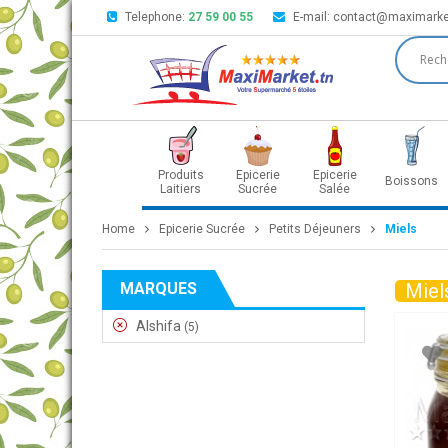
Telephone:
27 59 00 55
E-mail:
contact@maximarke
Produits
Epicerie
Epicerie
Boissons
Laitiers
Sucrée
Salée
Home
Epicerie Sucrée
Petits Déjeuners
Miels
MARQUES
Miel
Alshifa
(5)