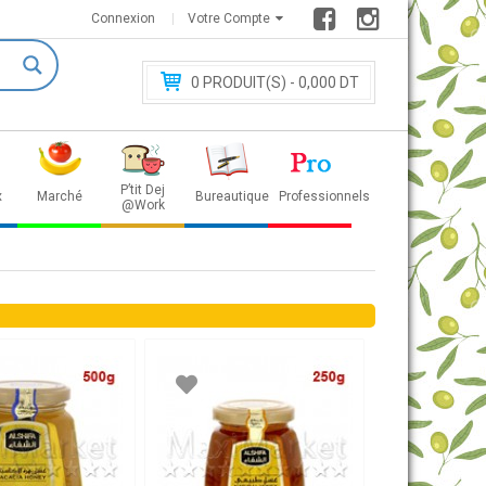
Connexion
Votre Compte
0
PRODUIT(S) - 0
,000 DT
P’tit Dej
x
Marché
Bureautique
Professionnels
@Work