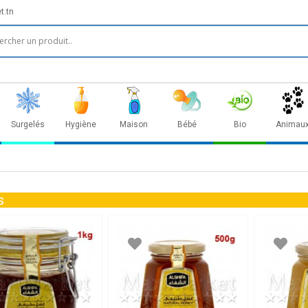
t.tn
Surgelés
Hygiène
Maison
Bébé
Bio
Animau
s