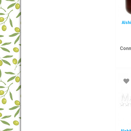
Alsh
Conn