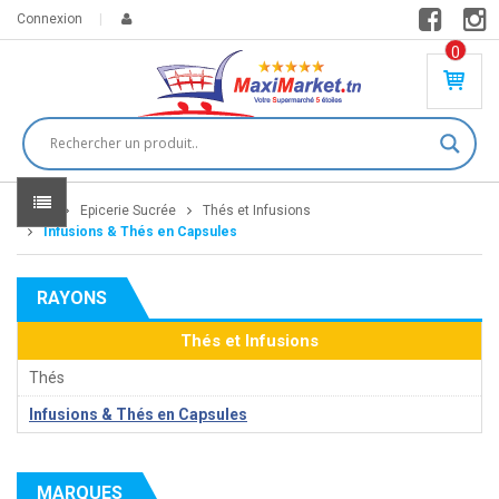
Connexion
0
PR
O
DU
IT(
S)
-
Home
Epicerie Sucrée
Thés et Infusions
0
,
Infusions & Thés en Capsules
00
0
RAYONS
DT
Thés et Infusions
Thés
Infusions & Thés en Capsules
MARQUES