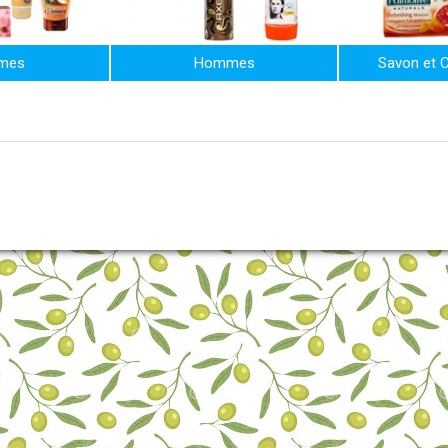
mes
Hommes
Savon et 