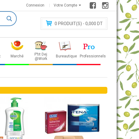
Connexion
Votre Compte
0
PRODUIT(S) - 0
,000 DT
P’tit Dej
x
Marché
Bureautique
Professionnels
@Work