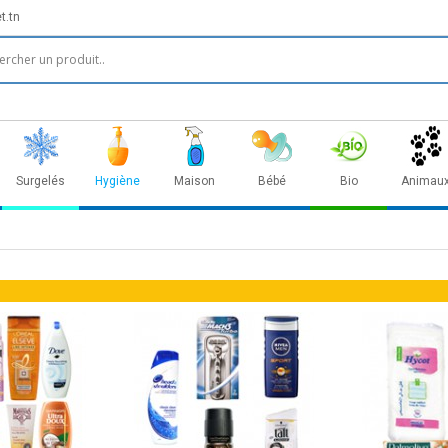
t.tn
Surgelés
Hygiène
Maison
Bébé
Bio
Animau