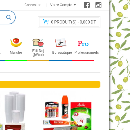
Connexion
Votre Compte
0
PRODUIT(S) - 0
,000 DT
P’tit Dej
x
Marché
Bureautique
Professionnels
@Work