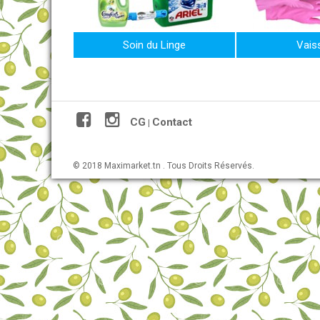
Soin du Linge
Vaiss
CG
Contact
|
© 2018 Maximarket.tn . Tous Droits Réservés.