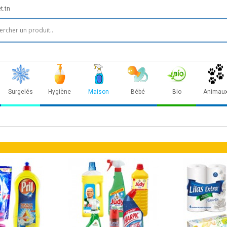
t.tn
Surgelés
Hygiène
Maison
Bébé
Bio
Animau