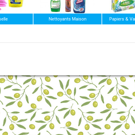
elle
Nettoyants Maison
Papiers & Va