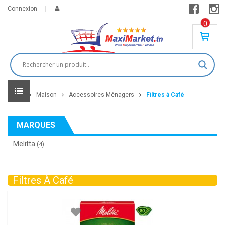
Connexion
0
PR
O
DU
IT(
S)
-
Home
Maison
Accessoires Ménagers
Filtres à Café
0
,
00
0
MARQUES
DT
Melitta
(4)
Filtres À Café