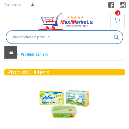
Connexion
0
PR
O
DU
IT(
S)
-
Home
Produits Laitiers
0
,
00
0
Produits Laitiers
DT