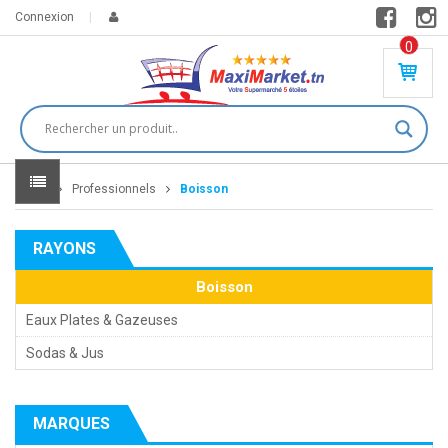
Connexion
0
PR
O
DU
IT(
S)
-
Home
Professionnels
Boisson
0
,
00
0
RAYONS
DT
Boisson
Eaux Plates & Gazeuses
Sodas & Jus
MARQUES