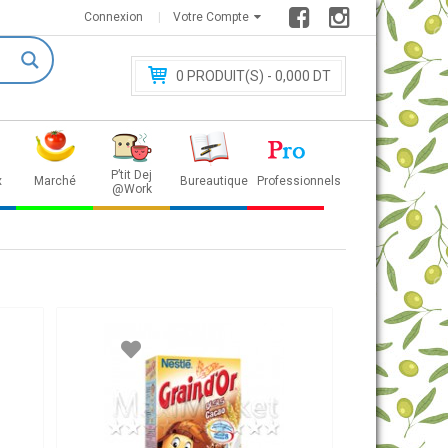
Connexion
Votre Compte
0
PRODUIT(S) - 0
,000 DT
P’tit Dej
x
Marché
Bureautique
Professionnels
@Work