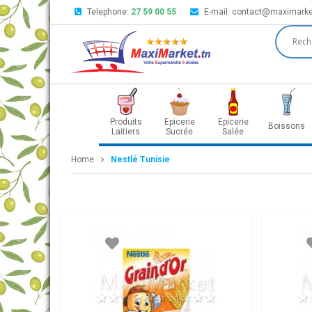
Telephone:
27 59 00 55
E-mail:
contact@maximarke
Produits
Epicerie
Epicerie
Boissons
Laitiers
Sucrée
Salée
Home
Nestlé Tunisie
Nestlé Tunisie