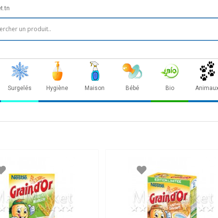
t.tn
Surgelés
Hygiène
Maison
Bébé
Bio
Animau