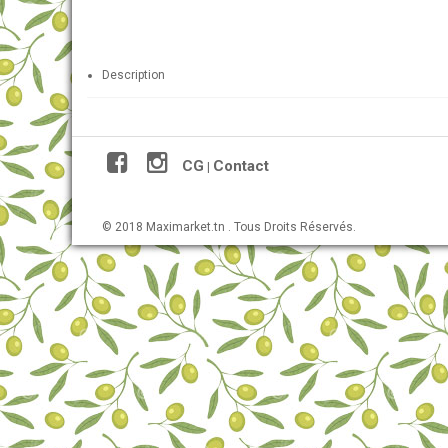
Description
CG
Contact
|
© 2018 Maximarket.tn . Tous Droits Réservés.