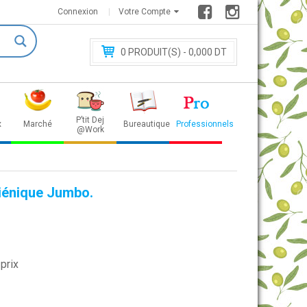
Connexion
Votre Compte
0
PRODUIT(S) - 0
,000 DT
P’tit Dej
x
Marché
Bureautique
Professionnels
@Work
iénique Jumbo.
prix