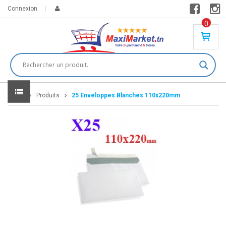
Connexion
0
PR
O
DU
IT(
S)
-
Home
Produits
25 Enveloppes Blanches 110x220mm
0
,
00
0
DT