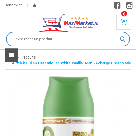
Connexion
0
PR
O
DU
IT(
S)
-
Home
Produits
0
,
Airwick Huiles Essentielles White Vanilla Bean Recharge FreshMatic
00
0
DT