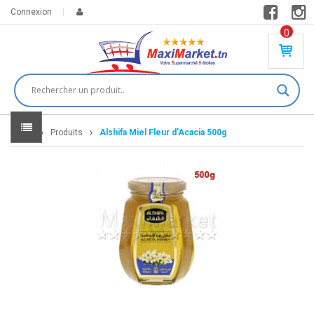
Connexion
0
PR
O
DU
IT(
S)
-
Home
Produits
Alshifa Miel Fleur d’Acacia 500g
0
,
00
0
DT