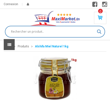
Connexion
0
PR
O
DU
IT(
S)
-
Home
Produits
Alshifa Miel Naturel 1kg
0
,
00
0
DT