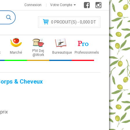
Connexion
Votre Compte
0
PRODUIT(S) - 0
,000 DT
P’tit Dej
x
Marché
Bureautique
Professionnels
@Work
Corps & Cheveux
prix