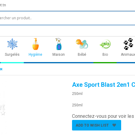
t.tn
Surgelés
Hygiène
Maison
Bébé
Bio
Animau
ux
Axe Sport Blast 2en1 
250ml
250ml
Connectez-vous pour voir les 
ADD TO WISH LIST