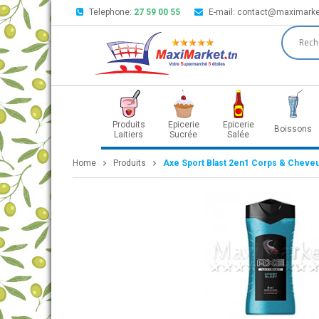
Telephone:
27 59 00 55
E-mail:
contact@maximarke
Produits
Epicerie
Epicerie
Boissons
Laitiers
Sucrée
Salée
Home
Produits
Axe Sport Blast 2en1 Corps & Cheve