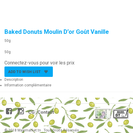
Baked Donuts Moulin D’or Goût Vanille
50g
50g
Connectez-vous pour voir les prix
ADD TO WISH LIST
Description
Information complémentaire
CG
Contact
|
© 2018 Maximarket.tn . Tous Droits Réservés.