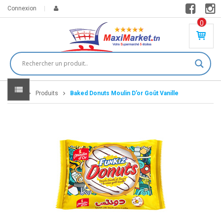
Connexion
0
PR
O
DU
IT(
S)
-
Home
Produits
Baked Donuts Moulin D’or Goût Vanille
0
,
00
0
DT