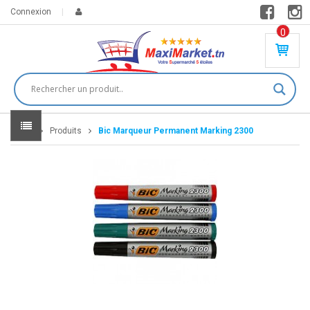
Connexion
0
PR
O
DU
IT(
S)
-
Home
Produits
Bic Marqueur Permanent Marking 2300
0
,
00
0
DT