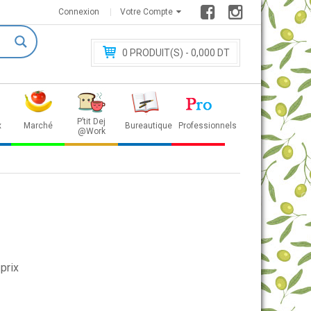
Connexion
Votre Compte
0
PRODUIT(S) - 0
,000 DT
P’tit Dej
x
Marché
Bureautique
Professionnels
@Work
prix