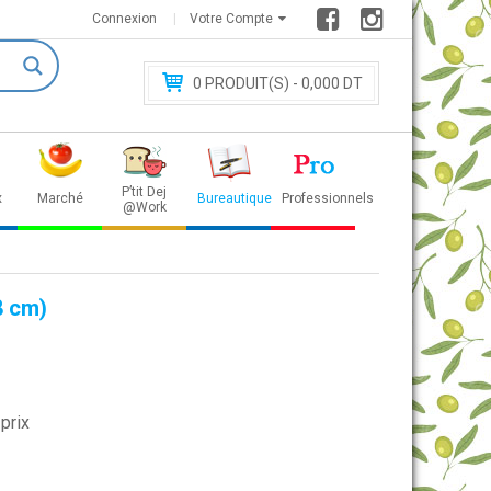
Connexion
Votre Compte
0
PRODUIT(S) - 0
,000 DT
P’tit Dej
x
Marché
Bureautique
Professionnels
@Work
8 cm)
prix