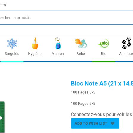
t.tn
Surgelés
Hygiène
Maison
Bébé
Bio
Animau
Bloc Note A5 (21 x 14.
100 Pages 5×5
100 Pages 5×5
Connectez-vous pour voir les 
ADD TO WISH LIST