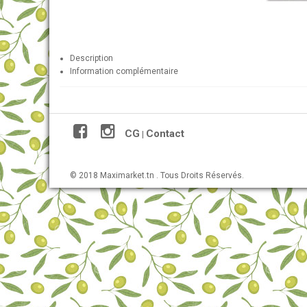
Description
Information complémentaire
CG
Contact
|
© 2018 Maximarket.tn . Tous Droits Réservés.