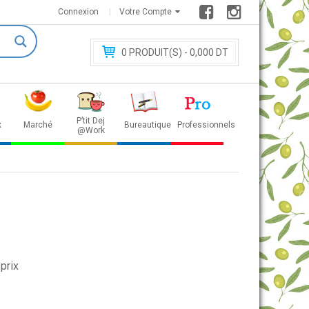
Connexion
Votre Compte
0
PRODUIT(S) - 0
,000 DT
P’tit Dej
x
Marché
Bureautique
Professionnels
@Work
prix