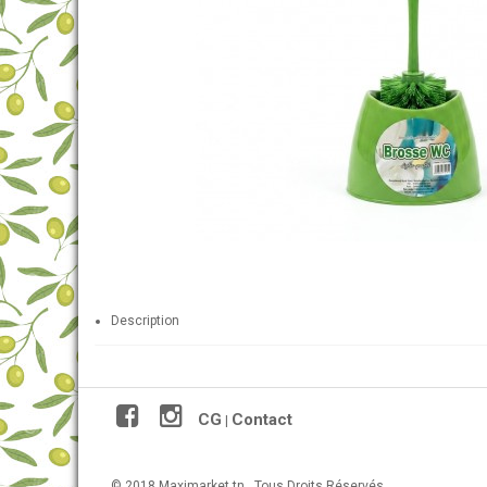
Description
CG
Contact
|
© 2018 Maximarket.tn . Tous Droits Réservés.