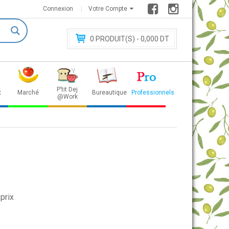
Connexion
Votre Compte
0
PRODUIT(S) - 0
,000 DT
P’tit Dej
x
Marché
Bureautique
Professionnels
@Work
prix