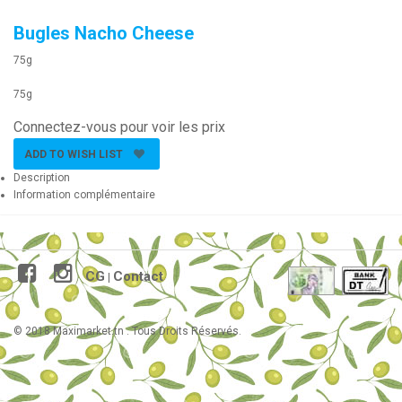
Bugles Nacho Cheese
75g
75g
Connectez-vous pour voir les prix
ADD TO WISH LIST
Description
Information complémentaire
CG
Contact
|
© 2018 Maximarket.tn . Tous Droits Réservés.