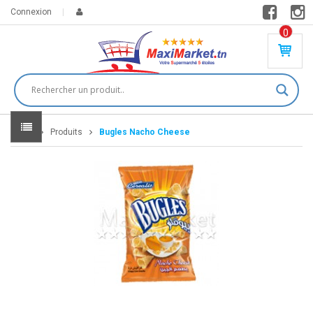
Connexion
0
PR
O
DU
IT(
S)
-
Home
Produits
Bugles Nacho Cheese
0
,
00
0
DT