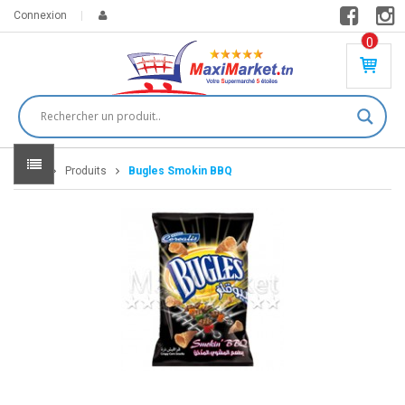
Connexion
0
PR
O
DU
IT(
S)
-
Home
Produits
Bugles Smokin BBQ
0
,
00
0
DT