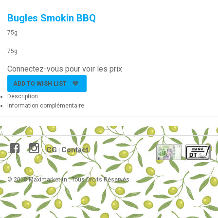
Bugles Smokin BBQ
75g
75g
Connectez-vous pour voir les prix
ADD TO WISH LIST
Description
Information complémentaire
CG
Contact
|
© 2018 Maximarket.tn . Tous Droits Réservés.