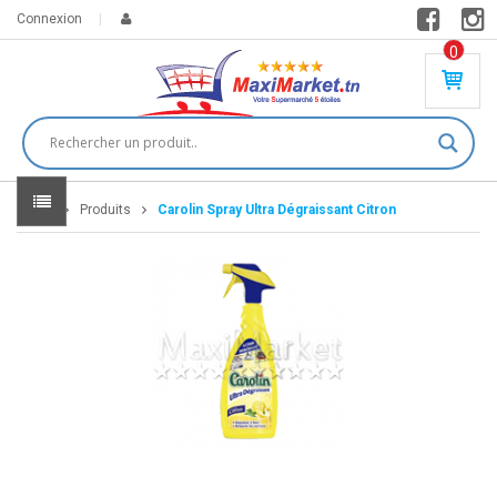
Connexion
0
PR
O
DU
IT(
S)
-
Home
Produits
Carolin Spray Ultra Dégraissant Citron
0
,
00
0
DT